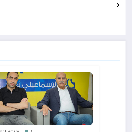
mr Elemary
0