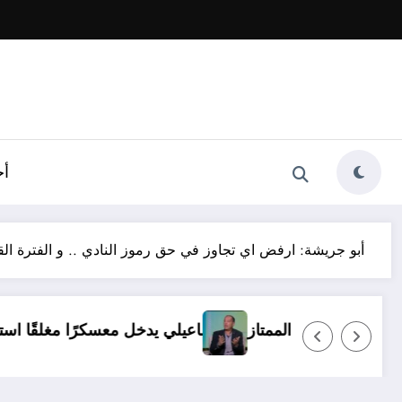
أخ
أبو جريشة: ارفض اي تجاوز في حق رموز النادي .. و الفترة ال
ولا بديل عن العودة للدوري الممتاز
الإسماعيلي يدخل معسك