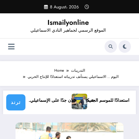
Skip
8 August، 2026
to
content
Ismailyonline
الموقع الرسمي لجماهير النادي الاسماعيلي
التدريبات
Home
اليوم .. الاسماعيلي يستأنف تدريباته استعدادًا للإنتاج الحربي
لي حتى الآن استعدادًا للموسم الجديد
شيكابالا: زعلان جدًا على الإسماعيلي.. والوز
ترند