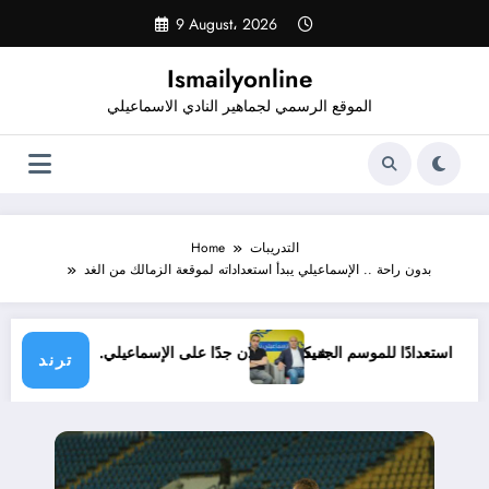
Skip
9 August، 2026
to
content
Ismailyonline
الموقع الرسمي لجماهير النادي الاسماعيلي
التدريبات
Home
بدون راحة .. الإسماعيلي يبدأ استعداداته لموقعة الزمالك من الغد
لي حتى الآن استعدادًا للموسم الجديد
شيكابالا: زعلان جدًا على الإسماعيلي.. والو
ترند