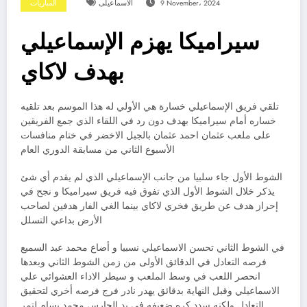
9 November، 2024
الاسماعيلى
المباريات
سيراميكا يهزم الإسماعيلي
بهدف لاكاي
تلقي فريق الإسماعيلي خسارة هي الأولي له هذا الموسم بعد تلقيه
خساره أمام سيراميكا بهدف دون رد في اللقاء الذي جمع الفريقين
على ملعب عثمان احمد عثمان بالجبل الاخضر في ختام منافسات
الأسبوع الثاني من مسابقة الدوري العام
الشوط الأول جاء سلبيا من جانب الإسماعيلي الذي لم يقدم أي شئ
يذكر خلال الشوط الأول الذي تفوق فيه فريق سيراميكا و نجح في
إحراز هدف عن طريق فخري لاكاي بينما الغي الفار هدفين لصاحب
الأرض بداعي التسلل
في الشوط الثاني تحسن الاسماعيلي نسبيا و أضاع محمد عبد السميع
فرصه التعادل في الدقائق الأولى من زمن الشوط الثاني وبعدها
انحصر اللعب في وسط الملعب و سيطر الاداء العشوائي علي
الاسماعيلي وقبل النهاية بدقائق يهدر نادر فرج فرصه أخري لتحقيق
التعادل ولكنه سدد كره ضعيفه في يد الحارس محمد بسام لتمر