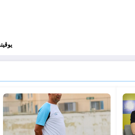
يوڤيت