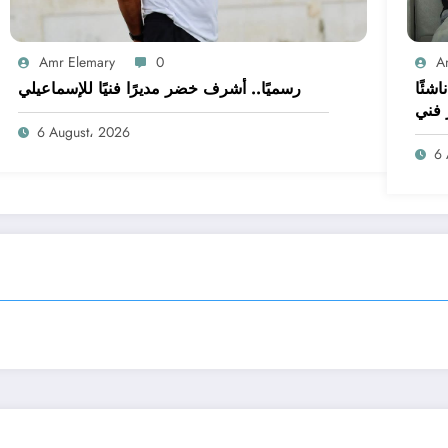
Amr Elemary
0
A
 على غلق القيد.. الإسماعيلي بـ14 ناشئًا
رسميًا.. أشرف خضر مديرًا فنيًا للإسماعيلي
 فني
6 August، 2026
6 