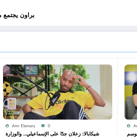
براون يجتمع م
Amr Elemary
0
A
موسم
شيكابالا: زعلان جدًا على الإسماعيلي.. والوزارة