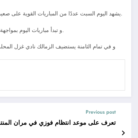
يشهد اليوم السبت عددًا من المباريات القوية على صعيد الجولة الثامنة من الدوري المصري الممتاز، و هي الجولة الختامية قبل توقف المسابقة بسبب انطلاق كأس أمم إفريقيا.
و تبدأ مباريات اليوم بمواجهة انبي مع بيراميدز في تمام الساعة الثالثة عصرًا، بينما يلتقي سموحة مع طلائع الجيش في تمام الخامسة والنصف مساءًا.
و في تمام الثامنة يستضيف الزمالك نادي غزل المحل
Previous post
تعرف على موعد انتظام فوزي في مران المن