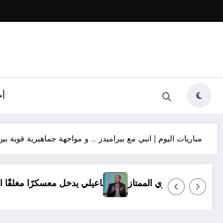
أخ
مباريات اليوم | انبي مع بيراميدز .. و مواجهة جماهيرية قوية بي
وف.. ولا بديل عن العودة للدوري الممتاز
الإسماعيلي يدخل