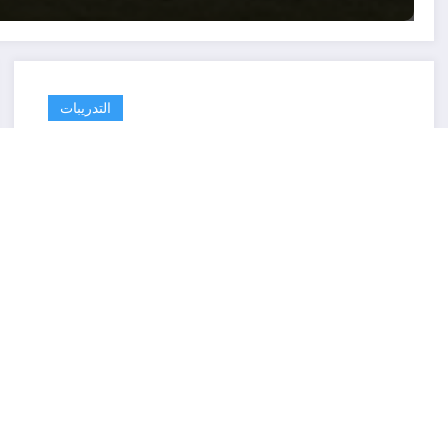
التدريبات
الاسماعيلي يبدأ استعداداته للزمالك بدون
راحة