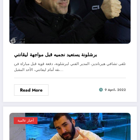
برشلونة يستعيد نجميه قبل مواجهة ليڤانتي
تلقى تشافي هيرنانديز، المدير الفني لبرشلونة، دفعة قوية قبل مباراة فري
قه أمام ليفانتي، الأحد المقبل،…
Read More
9 April، 2022
أخبار عالمية