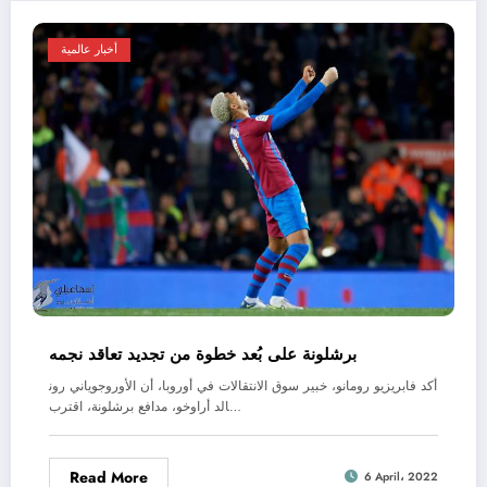
أخبار عالمية
برشلونة على بُعد خطوة من تجديد تعاقد نجمه
أكد فابريزيو رومانو، خبير سوق الانتقالات في أوروبا، أن الأوروجوياني رون
الد أراوخو، مدافع برشلونة، اقترب…
Read More
6 April، 2022