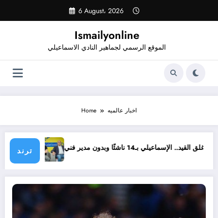
Skip
6 August، 2026
to
content
Ismailyonline
الموقع الرسمي لجماهير النادي الاسماعيلي
اخبار عالميه
Home
 انتقاله إلى سموحة
أسبوع على غلق القيد.. الإسماعيلي بـ14 ناشئًا وبدون مدير فني
ترند