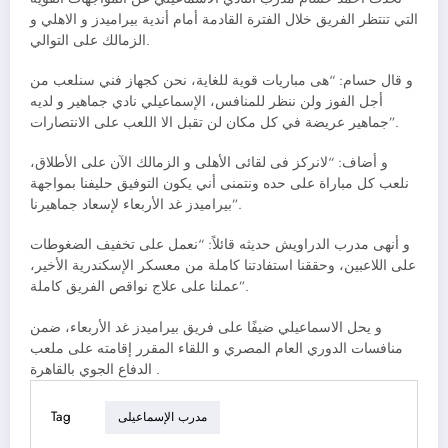
التي تنتظر الفريق خلال الفترة القادمة أمام أندية بيراميدز و الاهلي و
الزمالك على التوالي.
و قال حسام: “هى مباريات قوية للغاية، نحن كجهاز فني سنلعب من
أجل الفوز ولن ننظر للمنافس، الإسماعيلي نادي جماهير و لديه
جماهير عريضة في كل مكان لن تقبل الا اللعب على الانتصارات”.
و أضاف: “لانركز فى لقائى الأهلى و الزمالك الآن على الأطلاق،
نلعب كل مباراة على حده ونتمنى أني يكون التوفيق حليفنا بمواجهة
بيراميدز غد الأربعاء لإسعاد جماهيرنا”.
و أنهى مدرب الدراويش حديثه قائلاً: “نعمل على تخفيف الضغوطات
على اللاعبين، وحققنا استفادتنا كاملة من معسكر الإسكندرية الأخير،
عملنا على علاج نواقص الفريق كاملة”.
و يحل الاسماعيلي ضيفًا على فريق بيراميدز غد الأربعاء، ضمن
منافسات الدوري العام المصري و اللقاء المقرر إقامته على ملعب
الدفاع الجوي بالقاهرة .
Tag
مدرب الإسماعيلى