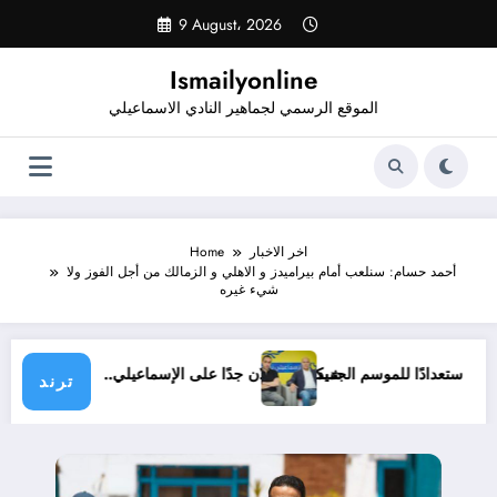
Skip
9 August، 2026
to
content
Ismailyonline
الموقع الرسمي لجماهير النادي الاسماعيلي
اخر الاخبار
Home
أحمد حسام: سنلعب أمام بيراميدز و الاهلي و الزمالك من أجل الفوز ولا
شيء غيره
ي حتى الآن استعدادًا للموسم الجديد
شيكابالا: زعلان جدًا على الإسماعيلي.. والوز
ترند