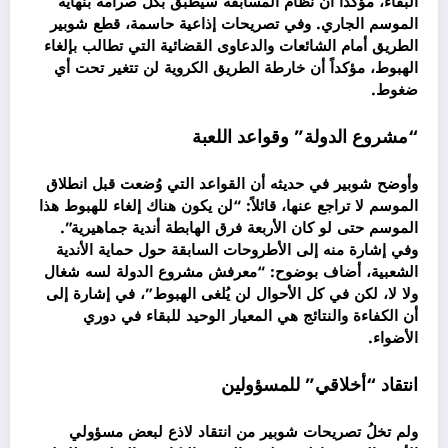
البقاء، مؤكداً أن نظام المسابقة سيُطبق بكل صرامة بنهاية
الموسم الجاري. وفي تصريحات إذاعية حاسمة، قطع شوبير
الطريق أمام الشائعات والدعاوى القضائية التي تطالب بإلغاء
الهبوط، مؤكداً أن خارطة الطريق الكروية لن تتغير تحت أي
ضغوط.
“مشروع الدولة” وقواعد اللعبة
وأوضح شوبير في حديثه أن القواعد التي وُضعت قبل انطلاق
الموسم لا تراجع عنها، قائلاً: “لن يكون هناك إلغاء للهبوط هذا
الموسم حتى لو كان الأربعة فرق الهابطة أندية جماهيرية”.
وفي إشارة منه إلى الأطروحات السابقة حول حماية الأندية
الشعبية، أضاف بوضوح: “معرفش مشروع الدولة لسه شغال
ولا لا، لكن في كل الأحوال لن يُلغى الهبوط”، في إشارة إلى
أن الكفاءة والنتائج هي المعيار الوحيد للبقاء في دوري
الأضواء.
انتقاد “أخلاقي” للمسؤولين
ولم تخلُ تصريحات شوبير من انتقاد لاذع لبعض مسؤولي