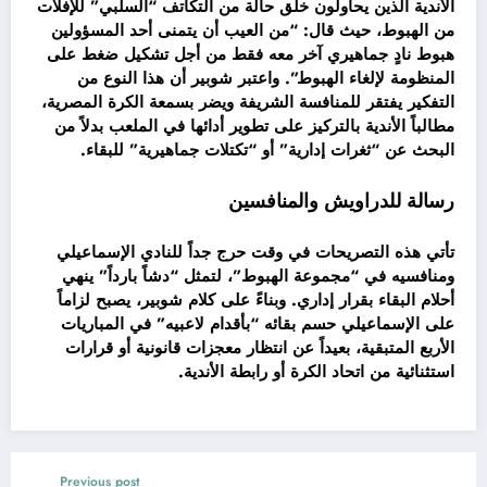
الأندية الذين يحاولون خلق حالة من التكاتف “السلبي” للإفلات
من الهبوط، حيث قال: “من العيب أن يتمنى أحد المسؤولين
هبوط نادٍ جماهيري آخر معه فقط من أجل تشكيل ضغط على
المنظومة لإلغاء الهبوط”. واعتبر شوبير أن هذا النوع من
التفكير يفتقر للمنافسة الشريفة ويضر بسمعة الكرة المصرية،
مطالباً الأندية بالتركيز على تطوير أدائها في الملعب بدلاً من
البحث عن “ثغرات إدارية” أو “تكتلات جماهيرية” للبقاء.
رسالة للدراويش والمنافسين
تأتي هذه التصريحات في وقت حرج جداً للنادي الإسماعيلي
ومنافسيه في “مجموعة الهبوط”، لتمثل “دشاً بارداً” ينهي
أحلام البقاء بقرار إداري. وبناءً على كلام شوبير، يصبح لزاماً
على الإسماعيلي حسم بقائه “بأقدام لاعبيه” في المباريات
الأربع المتبقية، بعيداً عن انتظار معجزات قانونية أو قرارات
استثنائية من اتحاد الكرة أو رابطة الأندية.
Previous post