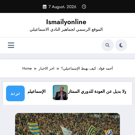
Skip
7 August، 2026
to
content
Ismailyonline
الموقع الرسمي لجماهير النادي الاسماعيلي
أحمد فؤاد: كيف يهبط الإسماعيلي؟
اخر الاخبار
Home
ظروف.. ولا بديل عن العودة للدوري الممتاز
الإسماعيلي يدخل مع
ترند