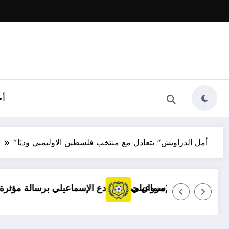
أخ
”أمل الدراويش“ يتعادل مع منتخب فلسطين الاوليمبي وديًا
متاز
توضيح مهم بشأن قضايا الإسماعيلي
مروان حمدي يودع الإ