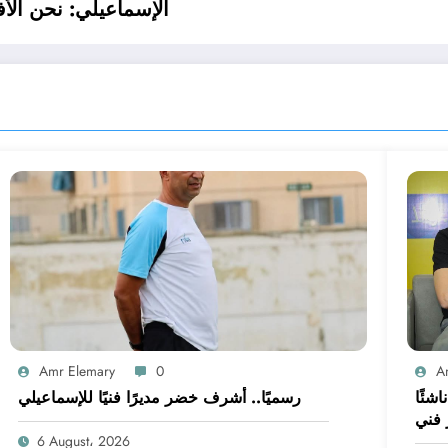
الإسماعيلي: نحن الأف
Amr Elemary
0
A
 على غلق القيد.. الإسماعيلي بـ14 ناشئًا
رسميًا.. أشرف خضر مديرًا فنيًا للإسماعيلي
 فني
6 August، 2026