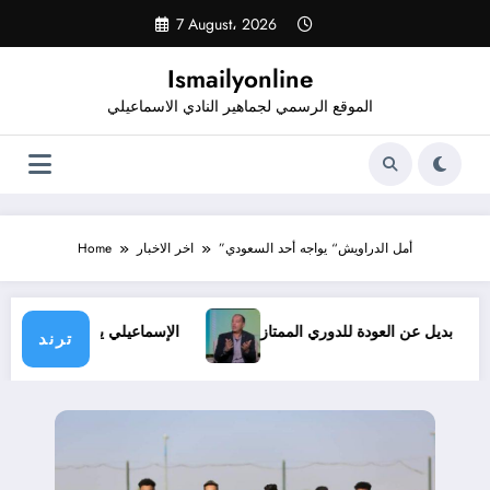
Skip
7 August، 2026
to
content
Ismailyonline
الموقع الرسمي لجماهير النادي الاسماعيلي
”أمل الدراويش“ يواجه أحد السعودي
اخر الاخبار
Home
وف.. ولا بديل عن العودة للدوري الممتاز
الإسماعيلي يدخل معسكر
ترند