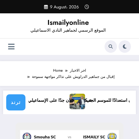
Skip
9 August، 2026
to
content
Ismailyonline
الموقع الرسمي لجماهير النادي الاسماعيلي
اخر الاخبار
Home
إقبال من جماهير الدراويش على تذاكر مواجهة سموحة
لي حتى الآن استعدادًا للموسم الجديد
شيكابالا: زعلان جدًا على الإسماعيلي.. والوز
ترند