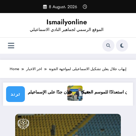
Skip
8 August، 2026
to
content
Ismailyonline
الموقع الرسمي لجماهير النادي الاسماعيلي
إيهاب جلال يعلن تشكيل الاسماعيلى لمواجهة الجونة
اخر الاخبار
Home
عيلي حتى الآن استعدادًا للموسم الجديد
شيكابالا: زعلان جدًا على الإسماعيلي.. وا
ترند