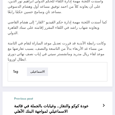
وأسندت اللجنة مهمة إدارة اللقاء للحكم الدولي ابراهيم نور الدين،
على أن يعاونه كلاً من احمد توفيق مساعد أول وهشام الدسوقي
مساعد ثانِ وسامح حسين حكمًا رابعًا.
كما أسندت اللجنة مهمة إدارة حكم الڤيديو “الڤار” إلى هشام القاضي
ويعاونه شهاب راشد في اللقاء المقرر إقامته على ستاد القاهرة
الدولي.
وكانت رابطة الأندية قد قررت تعديل موعد المباراة لتقام في الثامنة
من مساء غد الأربعاء بدلاً من التاسعة والنصف، بسبب تعارضها مع
موعد لقاء ريال مدريد ومانشستر سيتي في إياب نصف نهائي دوري
ابطال اوروبا.
Tag
الاسماعيلى
Previous post
عودة كوكو والنقاز.. وغيابات بالجملة في قائمة
الاسماعيلي لمواجهة البنك الأهلي