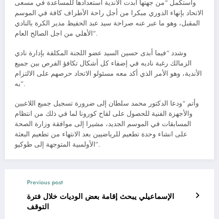
واستكمل “من جهتها أبدت الأندية استعدادها للمساعدة في مسعى
الاتحاد بإنهاء الدوري مبكرا من أجل راحة الأطراف كافة في الموسم
المقبل، وهو ما عبر عنه صراحة سيد عبد الحفيظ مدير الكرة بالنادي
الأهلي من اجل الصالح العام”.
وشدد “فيما أبدى حسين السيد عضو اللجنة المكلفة بإدارة نادي
الزمالك رغبة ناديه في إضفاء كل أشكال تكافؤ الفرص بين جميع
الأندية، وهو الأمر الذي أكد معه مسئولو الاتحاد حرصهم على الالتزام
به”.
وأتم “ودعا الدكتور محمد سلطان إلى ضرورة تسجيل جميع اللاعبين
والأجهزة الفنية للحصول على لقاح كورونا لما في ذلك من انتظام
المسابقات في الموسم الجديد، مشيرا إلى موافقة وزارة الصحة
على انشاء وحدة تطعيم للرياضيين بعد الانتهاء من تطعيم البعثة
الأولمبية المتوجهة إلى طوكيو”.
Previous post
الإسماعيلي يبحث إقامة بعض الوديات خلال فترة
التوقف