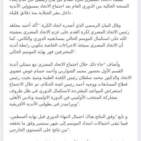
النسخة الحالية من الدوري العام بعد اجتماع الاتحاد بمسؤولي الأندية
داخل مقر الجبلاية منذ دقائق قليلة .
وقال البيان الرسمي الذي أصدره اتحاد الكرة: “أكد أحمد مجاهد
رئيس الاتحاد المصري لكرة القدم على عزم الاتحاد المصري بمشيئة
الله على استكمال الموسم الحالي بمسابقتيه الدوري والكاس، كما
أن الاتحاد المصري سيتخذ الاجراءات الخاصة بتكوين رابطة أندية
المحترفين فور نهاية الموسم الحالي”.
وأضاف “جاء ذلك خلال اجتماع الاتحاد المصري مع ممثلي أندية
القسم الأول بحضور محمد الشواربي وأحمد حسام عوض عضوي
الاتحاد والدكتور محمد سلطان رئيس اللجنة الطبية وسيد بخيت رئيس
قطاع المسابقات ووجيه أحمد رئيس لجنة الحكام، تم خلال الاجتماع
استعراض المواعيد المقترحة لاستكمال الدوري في ظل ظروف
مشاركة المنتخب الأولمبي في الدورة الاولمبية وناديي الأهلي
وبيراميدز في بطولتي الأندية الأفريقية”.
و تابع “وفق النتائج هناك احتمال لانتهاء الدوري قبل نهاية أغسطس،
فيما تبقى احتمالات امتداد الموسم إلى شهر سبتمبر وفق ما تحققه
من نتائج على المستوى الخارجي”.