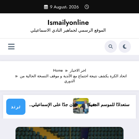
Skip
9 August، 2026
to
content
Ismailyonline
الموقع الرسمي لجماهير النادي الاسماعيلي
اخر الاخبار
Home
اتحاد الكرة يكشف نتيجة اجتماع مع الأندية و موقف النسخة الحالية من
الدوري
لي حتى الآن استعدادًا للموسم الجديد
شيكابالا: زعلان جدًا على الإسماعيلي.. والو
ترند