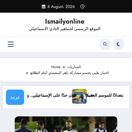
Skip
8 August، 2026
to
content
Ismailyonline
الموقع الرسمي لجماهير النادي الاسماعيلي
المباريات
Home
اختبار طبي يحسم مشاركة باهر المحمدي أمام الطلائع
 حتى الآن استعدادًا للموسم الجديد
شيكابالا: زعلان جدًا على الإسماعيلي.. والوزا
ترند