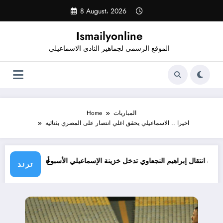
Skip
8 August، 2026
to
content
Ismailyonline
الموقع الرسمي لجماهير النادي الاسماعيلي
المباريات
Home
اخيرا .. الاسماعيلي يحقق اغلي انتصار على المصري بثنائيه
نادي
قيمة انتقال إبراهيم النجعاوي تدخل خزينة الإسماعيلي الأسبوع المقبل
أشرف خض
ترند