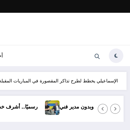
أخ
الإسماعيلي يخطط لطرح تذاكر المقصورة في المباريات المقبلة
يد.. الإسماعيلي بـ14 ناشئًا وبدون مدير فني