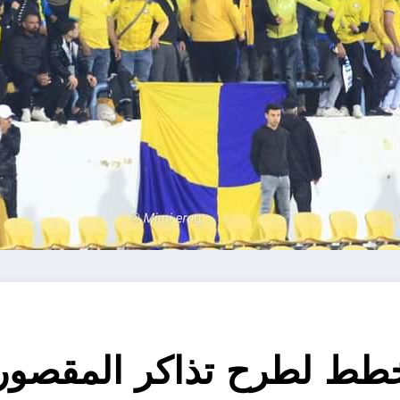
طط لطرح تذاكر المقصورة 