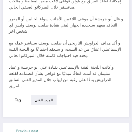
إمكانية تعاقد الفريق مع باولن فوافي لاعب مصر المقاصة و منتخب
مدغشقر خلال الميركاتو الصيفي الحالي.
و قال أبو جريشة أن موقف اللاعبين الأجانب سواء الحاليين أو المقرر
التعاقد معهم سيحدده الجهاز الفني بقيادة طلعت يوسف وليس اي
شخص آخر.
و أكد هداف الدراويش التاريخي أن طلعت يوسف سيباشر عمله مع
الإسماعيلي اعتبارًا من غد السبت، و سيعقد اجتماعًا مع اللجنة الفنية
يحدد فيه احتياجاته كاملة خلال الميركاتو الحالي.
و كانت اللجنة الفنية بالإسماعيلي بقيادة علي ابو جريشة و عماد
سليمان قد أتمت اتفاقًا مبدئيًا مع فوافي بشأن انضمامه لقلعة
الدراويش بناءًا على رغبة من ايهاب جلال المدير الفنى السابق
للفريق.
Tag
المدير الفني
Previous post