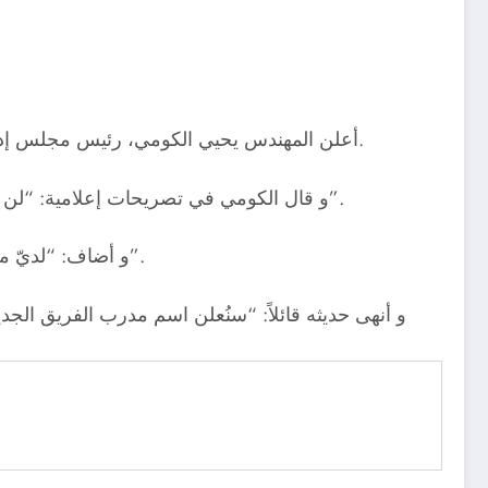
أعلن المهندس يحيي الكومي، رئيس مجلس إدارة النادي الاسماعيلي عن عدم إذاعة مواجهة الاسماعيلي و الزمالك القادمة و المقرر إقامتها يوم ١٩ من الشهر الجاري.
و قال الكومي في تصريحات إعلامية: “لن أذيع مباراتي أمام الزمالك لو لم أحصل على مستحقات النادي، لن نسمح بدخول الكاميرات إلى الملعب وهذا قرار نهائي”.
و أضاف: “لديّ مستحقات بالملايين واللاعبين تريد الحصول على مستحقاتها، لذا لو لم نحصل على مستحقاتنا لن نسمح بدخول الكاميرات”.
و أنهى حديثه قائلاً: “سنُعلن اسم مدرب الفريق الجد