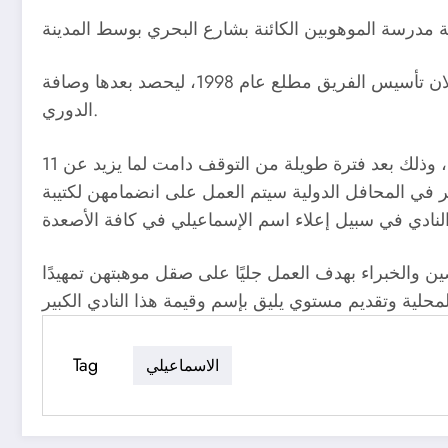
ويتطلع الإسماعيلي لتكوين فرق من اللاعبات المتميزات للمنافسة على البطولات، مثلما كان في السابق بعد إعلان تأسيس الفريق مطلع عام 1998، ليحصد بعدها وصافة
الدوري.
وكان مجلس إدارة النادي قد كلف الإعلامية نانسي القاضي عضو المجلس، بتبني فكرة عودة الأنشطة الرياضية النسائية، وذلك بعد فترة طويلة من التوقف دامت لما يزيد عن 11
 في المحافل الدولية سيتم العمل على انضمامهن لكتيبة
ن والخبراء بهدف العمل جليًا على صقل موهبتهن تمهيدًا
Tag
الاسماعيلي