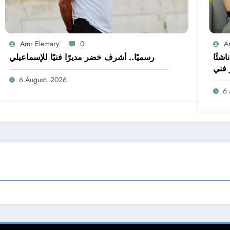
Amr Elemary
0
A
 على غلق القيد.. الإسماعيلي بـ14 ناشئًا
رسميًا.. أشرف خضر مديرًا فنيًا للإسماعيلي
 فني
6 August، 2026
6 