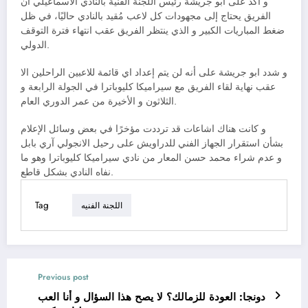
و أكد على ابو جريشة رئيس اللجنة الفنية بالنادي الاسماعيلي أن
الفريق يحتاج إلى مجهودات كل لاعب مُقيد بالنادي حاليًا، في ظل
ضغط المباريات الكبير و الذي ينتظر الفريق عقب انتهاء فترة التوقف
الدولي.
و شدد ابو جريشة على أنه لن يتم إعداد اي قائمة للاعبين الراحلين الا
عقب نهاية لقاء الفريق مع سيراميكا كليوباترا في الجولة الرابعة و
الثلاثون و الأخيرة من عمر الدوري العام.
و كانت هناك اشاعات قد ترددت مؤخرًا في بعض وسائل الإعلام
بشأن استقرار الجهاز الفني للدراويش على رحيل الانجولي آري بابل
و عدم شراء محمد حسن المعار من نادي سيراميكا كليوباترا وهو ما
نفاه النادي بشكل قاطع.
Tag
اللجنة الفنيه
Previous post
دونجا: العودة للزمالك؟ لا يصح هذا السؤال و أنا العب