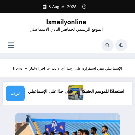
Skip
8 August، 2026
to
content
Ismailyonline
الموقع الرسمي لجماهير النادي الاسماعيلي
الإسماعيلي ينفي استقراره على رحيل أي لاعب
اخر الاخبار
Home
لي حتى الآن استعدادًا للموسم الجديد
شيكابالا: زعلان جدًا على الإسماعيلي.. والو
ترند