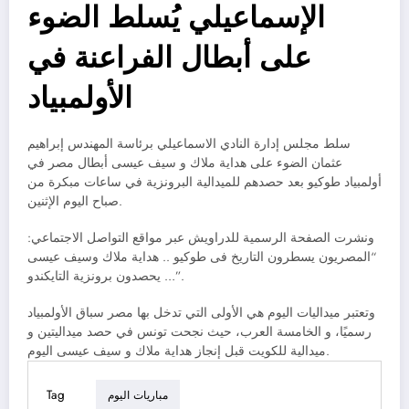
الإسماعيلي يُسلط الضوء
على أبطال الفراعنة في
الأولمبياد
سلط مجلس إدارة النادي الاسماعيلي برئاسة المهندس إبراهيم
عثمان الضوء على هداية ملاك و سيف عيسى أبطال مصر في
أولمبياد طوكيو بعد حصدهم للميدالية البرونزية في ساعات مبكرة من
صباح اليوم الإثنين.
ونشرت الصفحة الرسمية للدراويش عبر مواقع التواصل الاجتماعي:
“المصريون يسطرون التاريخ فى طوكيو .. هداية ملاك وسيف عيسى
… يحصدون برونزية التايكندو”.
وتعتبر ميداليات اليوم هي الأولى التي تدخل بها مصر سباق الأولمبياد
رسميًا، و الخامسة العرب، حيث نجحت تونس في حصد ميداليتين و
ميدالية للكويت قبل إنجاز هداية ملاك و سيف عيسى اليوم.
Tag
مباريات اليوم