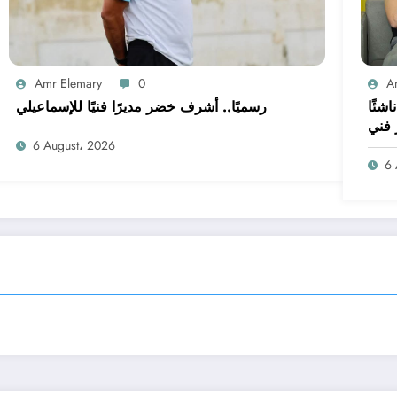
Amr Elemary
0
A
 على غلق القيد.. الإسماعيلي بـ14 ناشئًا
رسميًا.. أشرف خضر مديرًا فنيًا للإسماعيلي
 فني
6 August، 2026
6 