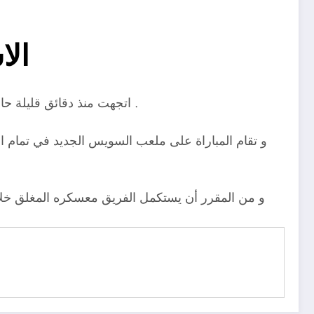
الا
اتجهت منذ دقائق قليلة حافلة الفريق الأول بالنادي الاسماعيلي إلى مدينة السويس استعدادًا لملاقاة نادي لاڤيينا إف سي بدور الـ32 من كأس مصر .
و تقام المباراة على ملعب السويس الجديد في تمام ال
و من المقرر أن يستكمل الفريق معسكره المغلق خلال 