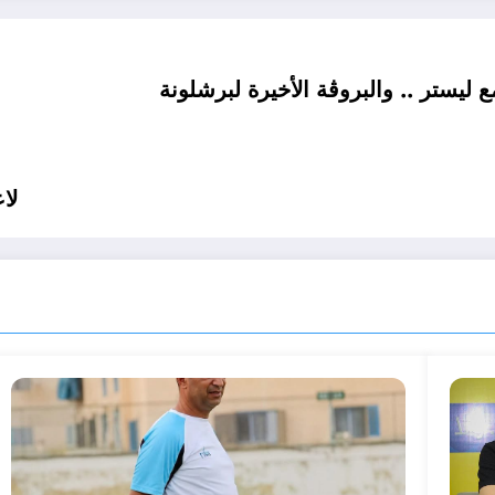
ع ليستر .. والبروڤة الأخيرة لبرشلونة
20 