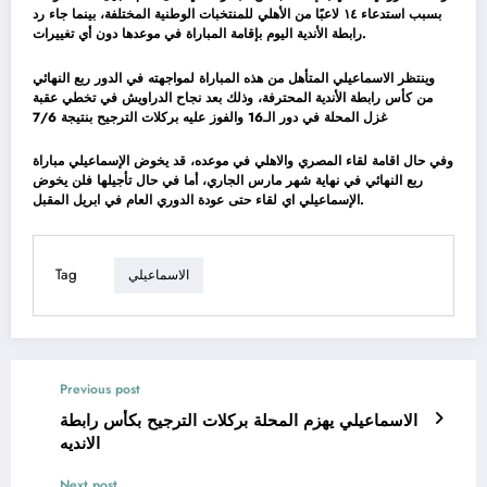
بسبب استدعاء ١٤ لاعبًا من الأهلي للمنتخبات الوطنية المختلفة، بينما جاء رد
رابطة الأندية اليوم بإقامة المباراة في موعدها دون أي تغييرات.
وينتظر الاسماعيلي المتأهل من هذه المباراة لمواجهته في الدور ربع النهائي
من كأس رابطة الأندية المحترفة، وذلك بعد نجاح الدراويش في تخطي عقبة
غزل المحلة في دور الـ16 والفوز عليه بركلات الترجيح بنتيجة 7/6
وفي حال اقامة لقاء المصري والاهلي في موعده، قد يخوض الإسماعيلي مباراة
ربع النهائي في نهاية شهر مارس الجاري، أما في حال تأجيلها فلن يخوض
الإسماعيلي اي لقاء حتى عودة الدوري العام في ابريل المقبل.
Tag
الاسماعيلي
Previous post
الاسماعيلي يهزم المحلة بركلات الترجيح بكأس رابطة
الانديه
Next post