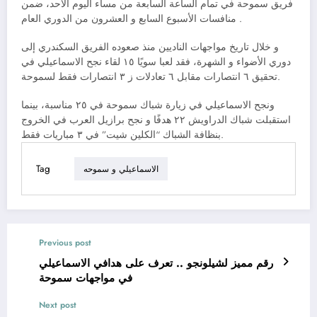
فريق سموحة في تمام الساعة السابعة من مساء اليوم الأحد، ضمن
منافسات الأسبوع السابع و العشرون من الدوري العام .
و خلال تاريخ مواجهات الناديين منذ صعوده الفريق السكندري إلى
دوري الأضواء و الشهرة، فقد لعبا سويًا ١٥ لقاء نجح الاسماعيلي في
تحقيق ٦ انتصارات مقابل ٦ تعادلات ز ٣ انتصارات فقط لسموحة.
ونجح الاسماعيلي في زيارة شباك سموحة في ٢٥ مناسبة، بينما
استقبلت شباك الدراويش ٢٢ هدفًا و نجح برازيل العرب في الخروج
بنظافة الشباك “الكلين شيت” في ٣ مباريات فقط.
Tag
الاسماعيلي و سموحه
Previous post
رقم مميز لشيلونجو .. تعرف على هدافي الاسماعيلي
في مواجهات سموحة
Next post