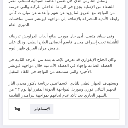
وتماثل الحارس الذي كان ضمن القائمة المبدئية لمنتخب مصر
للشفاء من الإصابة بجزع في الرباط الداخلي للركبة والتي حرمته
من التواجد مع الفريق لما يزيد عن شهر وأبعدته عن مباريات كأس
رابطة الأندية المحترفة بالإضافة إلي مواجهة فيوتشر ضمن منافسات
الدوري العام.
وفي سياق متصل، أدي جان موريل صانع ألعاب الدراويش تدريباته
التأهيلية تحت إشراف مجدي قاسم أخصائي العلاج الطبي، وذلك على
هامش مران الفريق ظهر اليوم.
وكان الجناح الإيفواري قد تعرض للإصابة بشد من الدرجة الثانية في
العضلة الضامة وإجهاد في العضلة الأمامية خلال مواجهة فيوتشر
الأخيرة والتي ستمنعه من التواجد في اللقاء المقبل.
ويستهدف الجهاز الطبي للنادي الاسماعيلي برئاسة دكتور مجدي الباز
لتجهيز الثنائي فوزي وموريل لمواجهة الجونة المقرر لها يوم ٢٣ من
الشهر الجاري بعد تأكد عدم لحاقهم بمواجهة بيراميدز القادمة.
Tag
الإسماعيلى