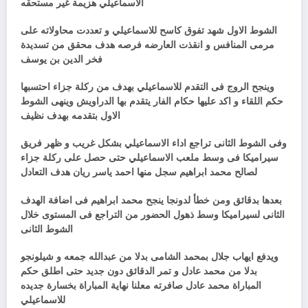
الاسماعيلي هزيمة غير مستحقه
الشوط الاول شهد تفوق كاسح للاسماعيلي و تعددت محاولاته على
مرمى المنافس و انقذت العارضه فرصه هدف محقق من تسديدة
فخر الدين بن يوسف
وينجح الروج فى التقدم للاسماعيلي بهدف من ركلة جزاء احتسبها
حكم اللقاء و اكد عليها حكام الفار يتقدم بها الدراويش وينهى الشوط
الاول بتقدمه بهدف نظيف
وفى الشوط الثانى تراجع اداء الاسماعيلي بشكل غريب و ظهر فريق
سيراميكا فى وسط ملعب الاسماعيلي حتى حصل على ركلة جزاء
لصالح محمد ابراهيم سجل منها احمد ياسر ريان هدف التعادل
بعدها بدقائق ومن خطأ لدونجا ينجح محمد ابراهيم فى اضافة الهدف
الثانى لسيراميكا وسط ذهول الحضور من التراجع فى المستوى خلال
الشوط الثانى
ويدفع ايهاب جلال بمحمد الشامى بدلا من عبدالله جمعه و شيلونجو
بدلا من محمد عادل و تمر الدقائق دون جديد حتى اطلق حكم
المباراة محمد عادل صافرته معلنا نهاية المباراة بخسارة جديده
للاسماعيلي