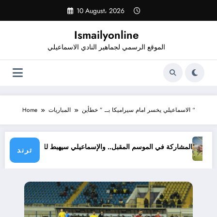
Skip
10 August، 2026
to
content
Ismailyonline
الموقع الرسمي لجماهير النادي الاسماعيلي
الاسماعيلي يخسر امام سيراميكا بــ ” خطأين “
المباريات
Home
حسن صابر
جب الاعتذار عن المشاركة في الموسم المقبل.. والإسماعيلي سيهبط للدرجة ال
ترند