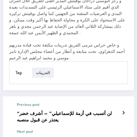
و ركز البوسني دراجان يوڤيتش المدير الفنى للفريق خلال المران
الذي أقيم على ستاد الاسماعيلي الرئيسي على التسديدات بعيدة
المدى و العرضيات المتقنة من الجهتين.كما واصل يوڤيتش تركيزه
على الاستحواذ على الكرة و محاولة الحفاظ بها أكبر وقت ممكن، و
ذلك بمشاركة الثلاثي العائد من الإصابة عبد الرحمن مجدي و باهر
المحمدي و الظهير الأيمن عبد الله جمعة .
و خاض حراس مرمى الفريق تدريبات مكثفة تحت قيادة مدربهم
أحمد الدهراوي، تحت متابعة و أنظار من أعضاء مجلس الإدارة تامر
موسي و محمد ابراهيم عبد الرحيم.
Tag
التدريبات
Previous post
“لن أتسبب في أزمة للإسماعيلي” – أشرف خضر
يعتذر عن قبول منصبه
Next post