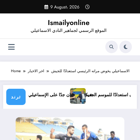
Skip
9 August، 2026
to
content
Ismailyonline
الموقع الرسمي لجماهير النادي الاسماعيلي
الاسماعيلي يخوض مرانه الرئيسي استعدادًا للجيش
اخر الاخبار
Home
يلي حتى الآن استعدادًا للموسم الجديد
شيكابالا: زعلان جدًا على الإسماعيلي.. والو
ترند