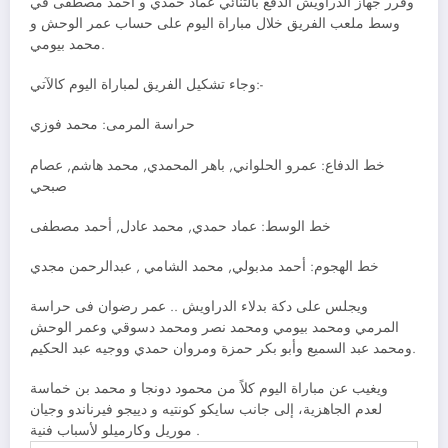
وقرر جهاز الدراويش الدفع بالثنائي عماد حمدي و احمد مصطفى في
وسط ملعب الفريق خلال مباراة اليوم على حساب عمر الوحش و
محمد بيومي.
وجاء تشكيل الفريق لمباراة اليوم كالآتي:-
حراسة المرمى: محمد فوزي
خط الدفاع: عمرو الحلواني, باهر المحمدي, محمد هاشم, عصام
صبحي
خط الوسط: عماد حمدي, محمد عادل, أحمد مصطفى
خط الهجوم: أحمد مدبولي, محمد الشامي , عبدالرحمن مجدي
ويجلس على دكة بدلاء الدراويش .. عمر رضوان فى حراسة
المرمي ومحمد بيومي ومحمد نصر ومحمد دسوقي وعمر الوحش
ومحمد عبد السميع وأبو بكر حمزة ومروان حمدي ووجيه عبد الحكيم.
ويغيب عن مباراة اليوم كلاً من محمود دونجا و محمد بن خماسة
لعدم الجاهزية، إلى جانب سايكو كونتيه و دييجو فيرناندو وجيان
موريل وكارميلو لأسباب فنية .