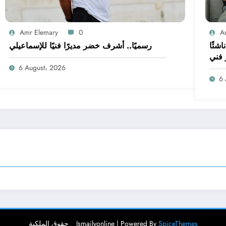
Amr Elemary
0
A
 على غلق القيد.. الإسماعيلي بـ14 ناشئًا
رسميًا.. أشرف خضر مديرًا فنيًا للإسماعيلي
 فني
6 August، 2026
6 
SpiceThemes
حقوق الملكية _ Ismailyonline | Powered By