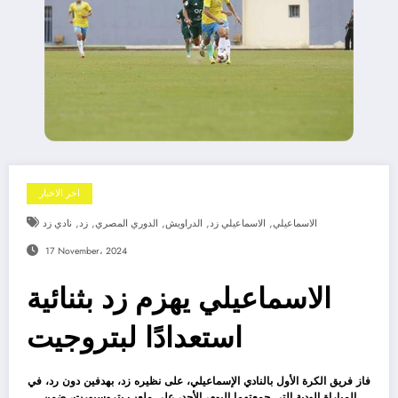
اخر الاخبار
,
,
,
,
,
الاسماعيلي
الاسماعيلي زد
الدراويش
الدوري المصري
زد
نادي زد
17 November، 2024
الاسماعيلي يهزم زد بثنائية
استعدادًا لبتروجيت
فاز فريق الكرة الأول بالنادي الإسماعيلي، على نظيره زد، بهدفين دون رد، في
المباراة الودية التي جمعتهما اليوم، الأحد، على ملعب بتروسبورت، ضمن