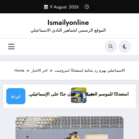
Skip
9 August، 2026
to
content
Ismailyonline
الموقع الرسمي لجماهير النادي الاسماعيلي
الاسماعيلي يهزم زد بثنائية استعدادًا لبتروجيت
اخر الاخبار
Home
لي حتى الآن استعدادًا للموسم الجديد
شيكابالا: زعلان جدًا على الإسماعيلي.. والوز
ترند