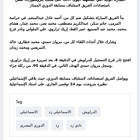
استعدادات الفريق لاستئناف مسابقة الدوري الممتاز.
بدأ الفريق المباراة بتشكيل ضم كل من، أحمد عادل عبدالمنعم، في حراسة
المرمى، حاتم سكر، عبدالكريم مصطفى، محمد نصر، محمد عمار، هشام
محمد، محمد عبد السميع، عمر القط، إريك تراروي، علي الملواني ونادر فرج.
وشارك خلال أحداث اللقاء كل من، مروان حمدي، محمد خطاري، خالد
النبريصي ومحمد زيدان.
افتتح نادر فرج التسجيل للدراويش في الدقيقة 8، بعد تمريرة من إريك تراوري،
وسجل مروان حمدي الهدف الثاني، في الدقيقة 90، من ركلة جزاء.
ويواصل الفريق استعداداته، لاستئناف مسابقة الدوري، حيث يلاقي الإسماعيلي
نظيره بتروجت، يوم 24 نوفمبر الجاري، على استاد الإسماعيلية.
Tag
الدراويش
الاسماعيلي زد
الاسماعيلي
نادي زد
زد
الدوري المصري