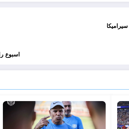
سيراميكا
اسبوع را