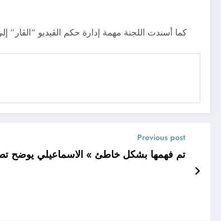
كما أسندت اللجنة مهمة إدارة حكم الڤيديو “الڤار” إ
Previous post
« تم فهمها بشكل خاطئ » الاسماعيلي يوضح تص