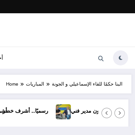
أخ
البنا حكمًا للقاء الإسماعيلي و الجونة
المباريات
Home
ي بـ14 ناشئًا وبدون مدير فني
رسميًا..