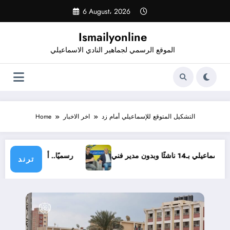
Skip
6 August، 2026
to
content
Ismailyonline
الموقع الرسمي لجماهير النادي الاسماعيلي
التشكيل المتوقع للإسماعيلي أمام زد
اخر الاخبار
Home
إسماعيلي بـ14 ناشئًا وبدون مدير فني
رسميًا.. أشرف خضر
ترند