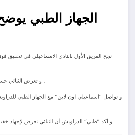
الجهاز الطبي يوض
نجح الفريق الأول بالنادي الاسماعيلي في تحقيق فوز
و تعرض الثنائي حسين السيد و محمد هاشم إلى إصابة أدت إلى خروجهم في تبديلات اضطرارية خلال الــ10 دقائق الأخيرة من عمر المباراة .
و تواصل ”اسماعيلي اون لاين“ مع الجهاز الطبي للدراويش 
و أكد ”طبي“ الدراويش أن الثنائي تعرض لإجهاد خفيف أث