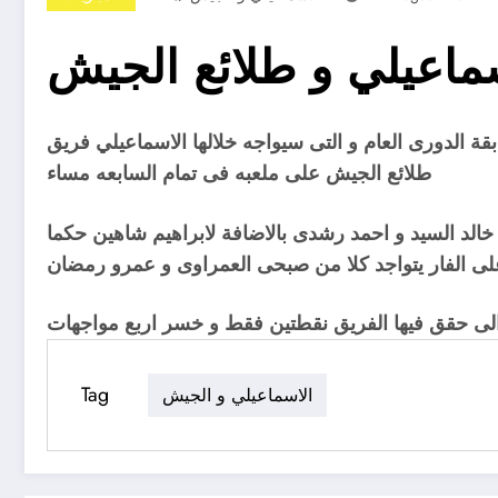
سماعيلي و طلائع الجيش
تحاد المصرى لكرة القدم اسماء مواجهات الغد فى اففتاحية مباريات الجولة رقم 33 من مسابقة الدورى العام و التى سيواجه خلالها الاسماعيلي فريق
طلائع الجيش على ملعبه فى تمام السابعه مساء
لد السيد و احمد رشدى بالاضافة لابراهيم شاهين حكما
على الفار يتواجد كلا من صبحى العمراوى و عمرو رمضان
Tag
الاسماعيلي و الجيش