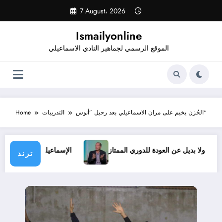
Skip
7 August، 2026
to
content
Ismailyonline
الموقع الرسمي لجماهير النادي الاسماعيلي
الحُزن يخيم على مران الاسماعيلي بعد رحيل ”أنوس“
التدريبات
Home
 ظروف.. ولا بديل عن العودة للدوري الممتاز
الإسماعيلي يدخل م
ترند