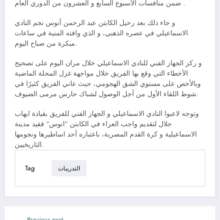
ضمن منافسات الأسبوع السابع و العشرون من الدوري العام .
و جاء ذلك بعد رحيل الكابتن عبد الرحمن أنوس نجم النادي
الاسماعيلي في عصره الذهبي، و الذي وافته المنية في ساعات
مبكرة من صباح اليوم.
و ركز الجهاز الفني للنادي الاسماعيلي خلال مران اليوم على تصحيح
الأخطاء التي وقع بها الفريق خلال مواجهة غزل المحلة الماضية
وبالأخص على مستوي الشق الهجومي، حيث عاني الفريق كثيرًا في
شوط اللقاء الأول من أجل الوصول لشباك حارس مرمى الضيوف.
وتوجه لاعبوا النادي الاسماعيلي و الجهاز الفني للفريق بقيادة ايهاب
جلال لتقديم واجب العزاء في الكابتن ”انوس“ فقيد مدينة
الاسماعيلية و كرة القدم المصرية، باعتباره أحد اساطيرها ونجومها
التاريخيين.
Tag
التدريبات
Previous post