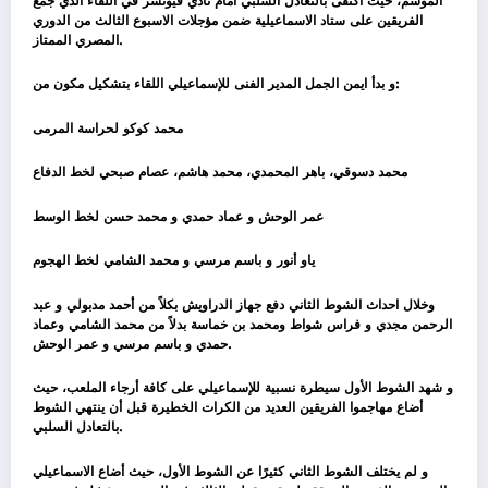
الموسم، حيث اكتفى بالتعادل السلبي أمام نادي فيوتشر في اللقاء الذي جمع
الفريقين على ستاد الاسماعيلية ضمن مؤجلات الاسبوع الثالث من الدوري
المصري الممتاز.
و بدأ ايمن الجمل المدير الفنى للإسماعيلي اللقاء بتشكيل مكون من:
محمد كوكو لحراسة المرمى
محمد دسوقي، باهر المحمدي، محمد هاشم، عصام صبحي لخط الدفاع
عمر الوحش و عماد حمدي و محمد حسن لخط الوسط
ياو أنور و باسم مرسي و محمد الشامي لخط الهجوم
وخلال احداث الشوط الثاني دفع جهاز الدراويش بكلاً من أحمد مدبولي و عبد
الرحمن مجدي و فراس شواط ومحمد بن خماسة بدلاً من محمد الشامي وعماد
حمدي و باسم مرسي و عمر الوحش.
و شهد الشوط الأول سيطرة نسبية للإسماعيلي على كافة أرجاء الملعب، حيث
أضاع مهاجموا الفريقين العديد من الكرات الخطيرة قبل أن ينتهي الشوط
بالتعادل السلبي.
و لم يختلف الشوط الثاني كثيرًا عن الشوط الأول، حيث أضاع الاسماعيلي