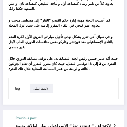
يعاونه كلاً من تامر رشاد كمساعد أول و ماجد المليجي كمساعد ثانِ، و علي
السعيد حكمًا رابعًا.
كما أسندت اللجنة مهمة إدارة حكم الڤيديو “الڤار” إلى مصطفى مدحت و
يعاونه عمر فتحي في اللقاء المقرر إقامته على ستاد غزل المحلة.
و في سياق آخر، تقرر بشكل نهائي تأجيل مباراتي الفريق الأول لكرة القدم
بالنادي الإسماعيلي ضد فيوتشر وفاركو ضمن منافسات الدوري العام، لأجل
غير مسمي.
حيث أكد عامر حسين رئيس لجنة المسابقات، على توقف مسابقة الدوري خلال
الفترة من 3 إلى 18 نوفمبر المقبل، حيث كان مقرر المقرر أن تقام الجولتين
الثالثة والرابعة من عمر المسابقة المحلية خلال تلك الفترة.
Tag
الاسماعيلى
Previous post
الإسماعيلي يعلن إطلاق منصة ” isc scout ” لإكتشاف