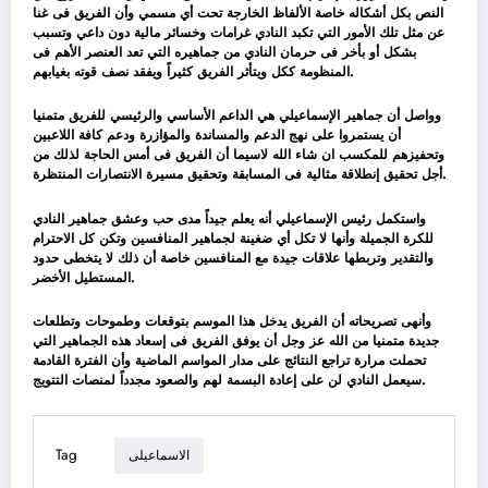
النص بكل أشكاله خاصة الألفاظ الخارجة تحت أي مسمي وأن الفريق فى غنا
عن مثل تلك الأمور التي تكبد النادي غرامات وخسائر مالية دون داعي وتسبب
بشكل أو بأخر فى حرمان النادي من جماهيره التي تعد العنصر الأهم فى
المنظومة ككل ويتأثر الفريق كثيراً ويفقد نصف قوته بغيابهم.
وواصل أن جماهير الإسماعيلي هي الداعم الأساسي والرئيسي للفريق متمنيا
أن يستمروا على نهج الدعم والمساندة والمؤازرة ودعم كافة اللاعبين
وتحفيزهم للمكسب ان شاء الله لاسيما أن الفريق فى أمس الحاجة لذلك من
أجل تحقيق إنطلاقة مثالية فى المسابقة وتحقيق مسيرة الانتصارات المنتظرة.
واستكمل رئيس الإسماعيلي أنه يعلم جيداً مدى حب وعشق جماهير النادي
للكرة الجميلة وأنها لا تكل أي ضغينة لجماهير المنافسين وتكن كل الاحترام
والتقدير وتربطها علاقات جيدة مع المنافسين خاصة أن ذلك لا يتخطى حدود
المستطيل الأخضر.
وأنهى تصريحاته أن الفريق يدخل هذا الموسم بتوقعات وطموحات وتطلعات
جديدة متمنيا من الله عز وجل أن يوفق الفريق فى إسعاد هذه الجماهير التي
تحملت مرارة تراجع النتائج على مدار المواسم الماضية وأن الفترة القادمة
سيعمل النادي لن على إعادة البسمة لهم والصعود مجدداً لمنصات التتويج.
Tag
الاسماعيلى