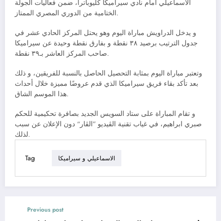
الاسماعيلي أمام نادي سيراميكا كليوباترا، ضمن فعاليات الجولة
الختامية من الدوري المصري الممتاز.
و يدخل الدراويش مباراة اليوم وهو يحتل المركز الحادي عشر في
جدول الترتيب برصيد ٣٨ نقطة و بفارق نقطة وحيدة عن سيراميكا
صاحب المركز العاشر بـ٣٩ نقطة.
وتعتبر مباراة اليوم بمثابة التحصيل الحاصل بالنسبة للفريقين، و ذلك
بعد تأكد بقاء فريق سيراميكا الذي قدم عروضًا مميزة خلال أحداث
هذا الموسم الشاق.
و تقام المباراة على ستاد السويس الجديد بصافرة تحكيمية للحكم
صبري ابراهيم، في غياب تقنية الڤيديو ”الڤار“ دون الإعلان عن سبب
لذلك.
Tag
الاسماعيلي و سيراميكا
Previous post