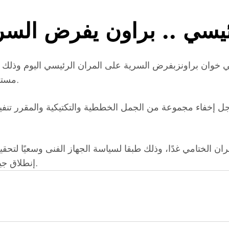
ئيسي .. براون يفرض الس
نتيني خوان براونزبفرض السرية على المران الرئيسي اليوم وذل
مستهل مشوار الفريقين ببطولة كأس رابطة الأندية المحترفة.
 إخفاء مجموعة من الجمل الخططية والتكتيكية والمقرر تنفيذها
ان الختامي غدًا، وذلك طبقا لسياسة الجهاز الفنى وسعيًا لتحق
إنطلاق جيدة ومميزة قبل إستئناف منافسات بطولة الدورى الممتاز.