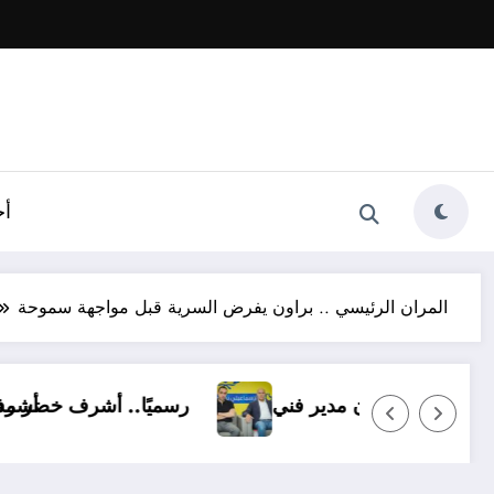
أخ
المران الرئيسي .. براون يفرض السرية قبل مواجهة سموحة
 الإسماعيلي بـ14 ناشئًا وبدون مدير فني
رس