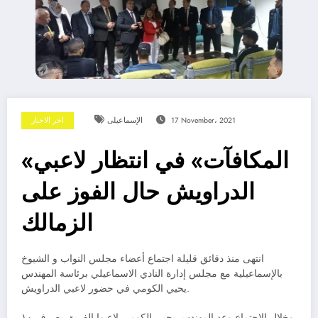
17 November، 2021
الإسماعيلى
اخر الاخبار
«المكافآت» في انتظار لاعبي
الدراويش حال الفوز على
الزمالك
انتهى منذ دقائق قليلة اجتماع أعضاء مجلس النواب و الشيوخ
بالإسماعيلية مع مجلس إدارة النادي الاسماعيلي برئاسة المهندس
يحيي الكومي في حضور لاعبي الدراويش.
وخلال الاجتماع وعد المهندس يحيي الكومي لاعبوا الفريق بصرف ١٠