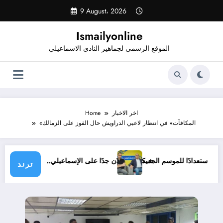
Skip
9 August، 2026
to
content
Ismailyonline
الموقع الرسمي لجماهير النادي الاسماعيلي
اخر الاخبار
Home
«المكافآت» في انتظار لاعبي الدراويش حال الفوز على الزمالك
 حتى الآن استعدادًا للموسم الجديد
شيكابالا: زعلان جدًا على الإسماعيلي.. والوزا
ترند