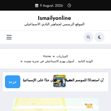
Skip
9 August، 2026
to
content
Ismailyonline
الموقع الرسمي لجماهير النادي الاسماعيلي
المباريات
Home
الودية الثانية .. أسوان يهزم الاسماعيلي في تجربة مفيدة
اعيلي حتى الآن استعدادًا للموسم الجديد
شيكابالا: زعلان جدًا على الإسماعيلي.. وا
ترند