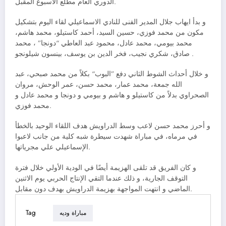
الدوري العام مطلع الأسبوع المقبل.
و بدأ ايهاب جلال المدير الفنى للنادي الاسماعيلي لقاء اليوم بتشكيل
مكون من محمد فوزي، حسين السيد، أحمد كاستيلو، محمد هاشم،
محمد بيومي، محمد عادل، محمود عبد العاطي “دونجا” ، محمد
صادق، شكري نجيب، فخر الدين بن يوسف، بينسون شيلونجو .
و خلال أحداث الشوط الثاني دفع ”البوب“ بكلاً من محمد صبحي، عبد
الله جمعة، محمد عمار، محمد حسن، عمر الوحش، مروان
الصحراوي بدلاً من كاستيلو و هاشم و بيومي و دونجا و محمد عادل و
محمد فوزي.
و أحرز محمد حسن لاعب وسط الدراويش هدف اللقاء الوحيد بالخطأ
في مرماه، في مباراة شهدت سيطرة شبه كلية من جانب لاعبوا
الإسماعيلي علي مجرياتها.
و كان الفريق قد تلقى الهزيمة أيضًا في الودية الأولي خلال فترة
التوقف الجارية، و ذلك عندما التقي الإنتاج الحربي يوم الاثنين
الماضي و انتهت المواجهة بهزيمة الدراويش بهدف دون مقابل.
Tag
مباراة وديه