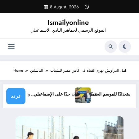
Skip
8 August، 2026
to
content
Ismailyonline
الموقع الرسمي لجماهير النادي الاسماعيلي
امل الدراويش يهزم القناه فى كاس مصر للشباب
الناشئين
Home
ي حتى الآن استعدادًا للموسم الجديد
شيكابالا: زعلان جدًا على الإسماعيلي.. والوزا
ترند