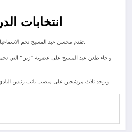
انتخابات ال
تقدم محسن عبد المسيح نجم الاسماعيلي السابق و المرشح على منصب نائب رئيس النادي بطعن علي صحة عضوية مُنافسه في الانتخابات المهندس خالد زين.