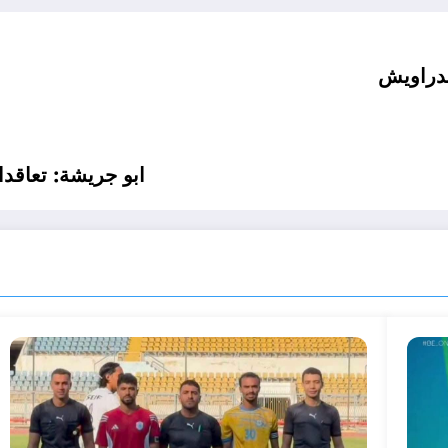
لدراويش
ابو جريشة: تعاقداتن