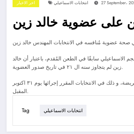
27 September، 20
انتخابات الاسماعيلي
اخر الاخبار
ن على عضوية خالد زين
لا يتناسب مع سنه حسب وصف نجم الاسماعيلي سابقًا في الطعن المُقدم، باعتبار أن خالد
زين لم يتجاوز سنه ال ٢١ في تاريخ صدور العضوية.
ويوجد ثلاث مرشحين على منصب نائب رئيس النادي وهم خالد زين و محسن عبد المسيح، إلى جانب سليمان ابو عريضة، و ذلك في الانتخابات المقرر إجرائها يوم ٣١ اكتوبر
المقبل.
Tag
انتخابات الاسماعيلي