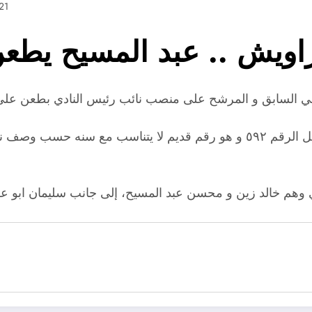
21
دراويش .. عبد المسيح يطع
و جاء طعن عبد المسيح على عضوية ”زين“ التي تحمل الرقم ٥٩٢ و هو رقم قديم 