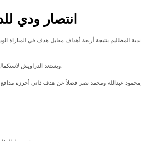
انتصار ودي للد
ندية المظاليم بنتيجة أربعة أهداف مقابل هدف في المباراة الو
ويستعد الدراويش لاستكمال مشواره بمنافسات بطولة كأس رابطة الأندية المحترفة.
ود عبدالله ومحمد نصر فضلاً عن هدف ذاتي أحرزه مدافع التل 