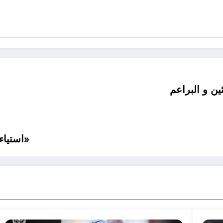
ين و البراعم
استياء لجماهير الاسماعيلي بسبب قرارات «الرابطة»