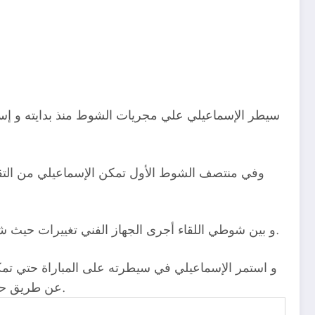
سيطر الإسماعيلي علي مجريات الشوط منذ بدايته و إست
وفي منتصف الشوط الأول تمكن الإسماعيلي من التق
و بين شوطي اللقاء أجرى الجهاز الفني تغييرات حيث شارك كلاً من مدحت فقوسة و محمد مخلوف و حازم مرسي و محمود عبدالله و وجيه عبد الحكيم و سايكو و حسن صابر.
و استمر الإسماعيلي في سيطرته على المباراة حتي تمك
عن طريق حازم مرسي و سايكو حتي تمكن من إحراز الهدف الرابع عن طريق محمد نصر لتنتهى المباراة بأربعة أهداف مقابل هدف.