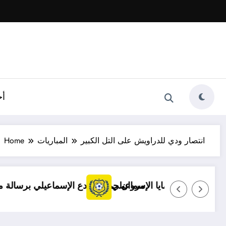
أخ
انتصار ودي للدراويش على التل الكبير
المباريات
Home
الممتاز
توضيح مهم بشأن قضايا الإسماعيلي
مروان حمدي يودع 